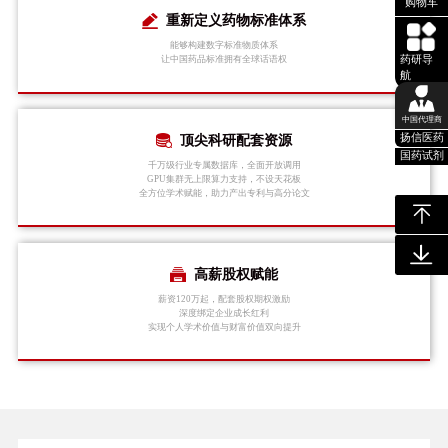
购物车
重新定义药物标准体系
能够构建数字标准物质体系
药研导
让中国药品标准拥有全球话语权
航
中国代理商
扬信医药
顶尖科研配套资源
国药试剂
千万级行业专属数据库，全面开放调用
GPU集群无上限算力支持，不设天花板
全方位学术赋能，助力产出专利与高分论文
高薪股权赋能
薪资120万起，配套股权期权激励
深度绑定企业成长红利
实现个人学术价值与财富价值双向提升